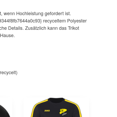
, wenn Hochleistung gefordert ist.
344f8fb7644a0c93} recyceltem Polyester
he Details. Zusätzlich kann das Trikot
 Hause.
ecycelt)
Dieses
Produkt
weist