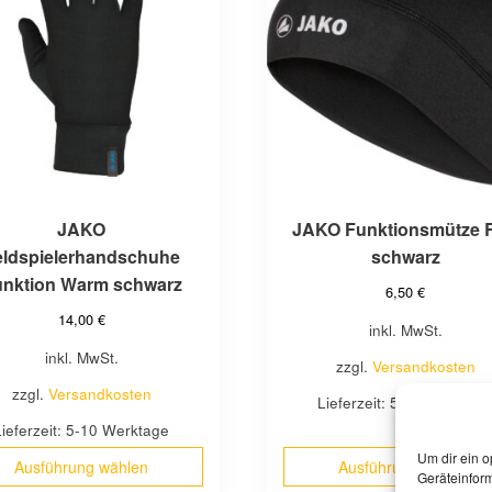
e
mehrere
en
Varianten
auf.
Die
n
Optionen
können
auf
der
seite
Produktseite
JAKO
JAKO Funktionsmütze 
gewählt
eldspielerhandschuhe
schwarz
werden
unktion Warm schwarz
6,50
€
14,00
€
inkl. MwSt.
inkl. MwSt.
zzgl.
Versandkosten
zzgl.
Versandkosten
Lieferzeit:
5-10 Werktag
Lieferzeit:
5-10 Werktage
Um dir ein o
Ausführung wählen
Ausführung wählen
Geräteinfor