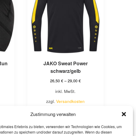
mehrere
Varianten
auf.
Die
Optionen
können
auf
der
Produktseite
Run
JAKO Sweat Power
gewählt
schwarz/gelb
werden
26,50
€
–
29,00
€
inkl. MwSt.
zzgl.
Versandkosten
e
Lieferzeit:
5-10 Werktage
Zustimmung verwalten
ptimales Erlebnis zu bieten, verwenden wir Technologien wie Cookies, um
Ausführung wählen
mationen zu speichern und/oder darauf zuzugreifen. Wenn du diesen