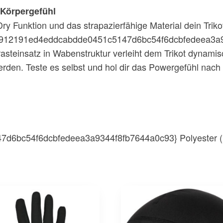
 Körpergefühl
y Funktion und das strapazierfähige Material dein Trikot
00{e912191ed4eddcabdde0451c5147d6bc54f6dcbfedeea3a9
asteinsatz in Wabenstruktur verleiht dem Trikot dynamisc
erden. Teste es selbst und hol dir das Powergefühl nach
d6bc54f6dcbfedeea3a9344f8fb7644a0c93} Polyester (r
Dieses
Produkt
weist