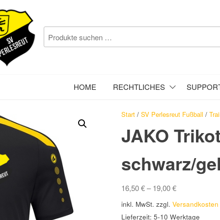
SV
PERLESREUT
HOME
RECHTLICHES
SUPPOR
Start
/
SV Perlesreut Fußball
/
Tra
JAKO Triko
schwarz/ge
16,50
€
–
19,00
€
inkl. MwSt.
zzgl.
Versandkosten
Lieferzeit:
5-10 Werktage