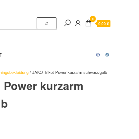
0
0,00 €
T
iningsbekleidung
/ JAKO Trikot Power kurzarm schwarz/gelb
t Power kurzarm
lb