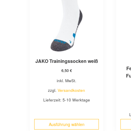
mehrere
mehrer
Varianten
Variant
auf.
auf.
Die
Die
Optionen
Optione
können
können
auf
auf
der
der
Produktseite
Produkt
JAKO Trainingssocken weiß
gewählt
gewählt
F
6,50
€
werden
werden
F
inkl. MwSt.
zzgl.
Versandkosten
Lieferzeit:
5-10 Werktage
Ausführung wählen