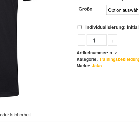
Größe
Individualisierung: Initia
JAKO
-
+
In den
Trikot
Power
Artikelnummer:
n. v.
Kategorie:
Trainingsbekleidun
kurzarm
Marke:
Jako
schwarz/gelb
Menge
oduktsicherheit