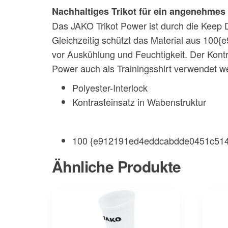
Nachhaltiges Trikot für ein angenehmes
Das JAKO Trikot Power ist durch die Keep Dr
Gleichzeitig schützt das Material aus 1
vor Auskühlung und Feuchtigkeit. Der Kontr
Power auch als Trainingsshirt verwendet w
Polyester-Interlock
Kontrasteinsatz in Wabenstruktur
100 {e912191ed4eddcabdde0451c5147
Ähnliche Produkte
Dieses
Dieses
Produkt
Produkt
weist
weist