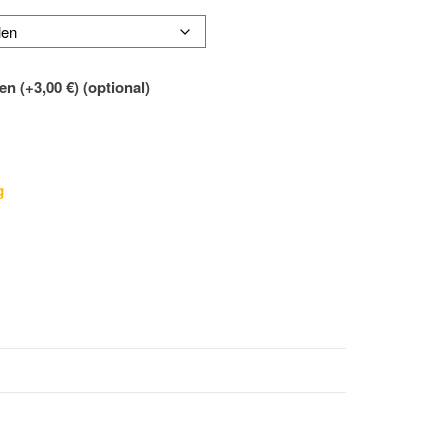
len (+
3,00
€
)
(optional)
 Warenkorb
g